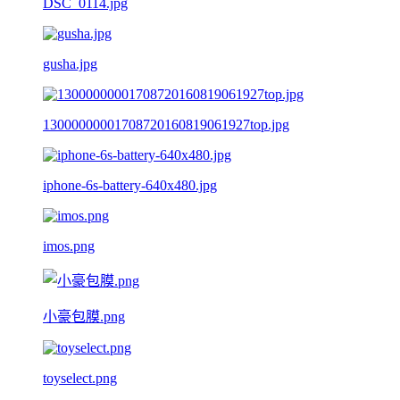
DSC_0114.jpg
gusha.jpg
13000000001708720160819061927top.jpg
iphone-6s-battery-640x480.jpg
imos.png
小豪包膜.png
toyselect.png